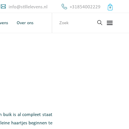
info@stillelevens.nl
+31854002229
0
evens
Over ons
n buik is al compleet staat
Kleine haartjes beginnen te