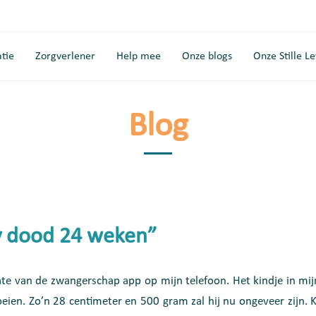
tie
Zorgverlener
Help mee
Onze blogs
Onze Stille L
Blog
y dood 24 weken”
date van de zwangerschap app op mijn telefoon. Het kindje in mij
oeien. Zo’n 28 centimeter en 500 gram zal hij nu ongeveer zijn. 