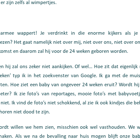
er zijn zelfs al wimpertjes.
armee wappert! Je verdrinkt in die enorme kijkers als 
 lezen?
Het gaat namelijk niet over mij, niet over ons, niet over o
oekomst en daarom zal hij voor de 24 weken geboren worden.
en hij zal ons zeker niet aankijken. Of wel… Hoe zit dat eigenli
en’ typ ik in het zoekvenster van Google. Ik ga met de muis 
ten. Hoe ziet een baby van ongeveer 24 weken eruit? Wordt hi
eter? Ik zie foto’s van reportages, mooie foto’s met babyvoet
 niet. Ik vind de foto’s niet schokkend, al zie ik ook kindjes die be
horen niet dood te zijn.
ordt willen we hem zien, misschien ook wel vasthouden. We 
aken. Als we na de bevalling naar huis mogen blijft onze bab