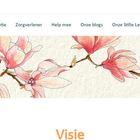
tie
Zorgverlener
Help mee
Onze blogs
Onze Stille L
Visie