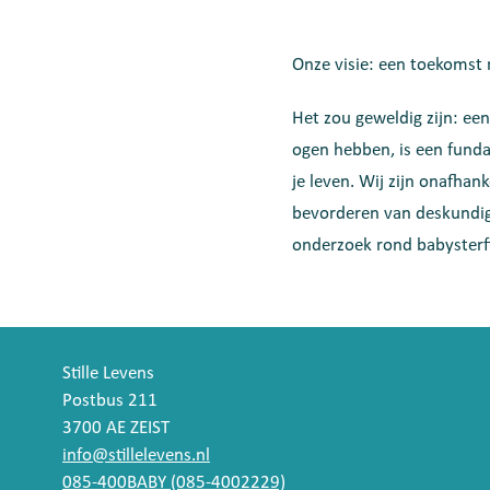
Onze visie: een toekomst
Het zou geweldig zijn: een
ogen hebben, is een fund
je leven. Wij zijn onafhan
bevorderen van deskundig
onderzoek rond babysterft
Stille Levens
Postbus 211
3700 AE ZEIST
info@stillelevens.nl
085-400BABY (085-4002229)