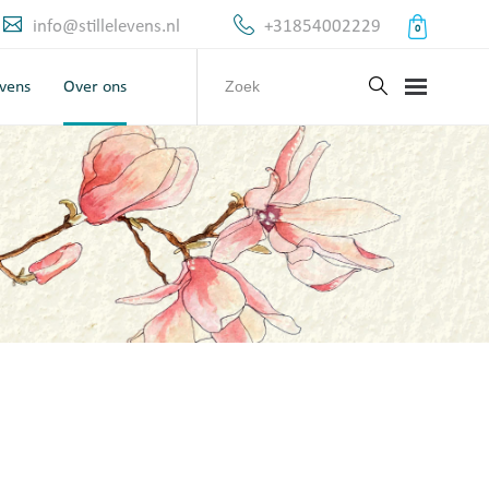
info@stillelevens.nl
+31854002229
0
evens
Over ons