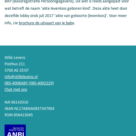
BRP (Basisregistratie Persoonsgegevens). De wet is reeds aangepast voor
wat betreft de naam ‘akte levenloos geboren kind’. Deze akte heet door
dezelfde lobby sinds juli 2017 ‘akte van geboorte (levenloos)’. Voor meer
info, zie
brochure de uitvaart van je baby
.
Stille Levens
Postbus 211
3700 AE ZEIST
info@stillelevens.nl
085-400BABY (085-4002229)
Chat met ons
KvK 66142016
IBAN NL17ABNA0837347904
RSIN 856413045