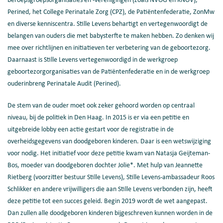
beroepsgroepsorganisaties en -verenigingen (zoals NVOG en KNOV),
Perined, het College Perinatale Zorg (CPZ), de Patiëntenfederatie, ZonMw
en diverse kenniscentra. Stille Levens behartigt en vertegenwoordigt de
belangen van ouders die met babysterfte te maken hebben. Zo denken wij
mee over richtlijnen en initiatieven ter verbetering van de geboortezorg.
Daarnaast is Stille Levens vertegenwoordigd in de werkgroep
geboortezorgorganisaties van de Patiëntenfederatie en in de werkgroep
ouderinbreng Perinatale Audit (Perined).
De stem van de ouder moet ook zeker gehoord worden op centraal
niveau, bij de politiek in Den Haag. In 2015 is er via een petitie en
uitgebreide lobby een actie gestart voor de registratie in de
overheidsgegevens van doodgeboren kinderen. Daar is een wetswijziging
voor nodig. Het initiatief voor deze petitie kwam van Natasja Geijteman-
Bos, moeder van doodgeboren dochter Jolie*. Met hulp van Jeannette
Rietberg (voorzitter bestuur Stille Levens), Stille Levens-ambassadeur Roos
Schlikker en andere vrijwilligers die aan Stille Levens verbonden zijn, heeft
deze petitie tot een succes geleid. Begin 2019 wordt de wet aangepast.
Dan zullen alle doodgeboren kinderen bijgeschreven kunnen worden in de