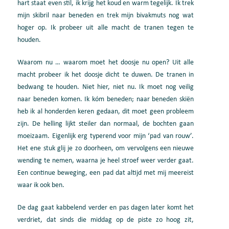
hart staat even stil, ik krijg het koud en warm tegelijk. Ik trek
mijn skibril naar beneden en trek mijn bivakmuts nog wat
hoger op. Ik probeer uit alle macht de tranen tegen te
houden.
Waarom nu … waarom moet het doosje nu open? Uit alle
macht probeer ik het doosje dicht te duwen. De tranen in
bedwang te houden. Niet hier, niet nu. Ik moet nog veilig
naar beneden komen. Ik kóm beneden; naar beneden skiën
heb ik al honderden keren gedaan, dit moet geen probleem
zijn. De helling lijkt steiler dan normaal, de bochten gaan
moeizaam. Eigenlijk erg typerend voor mijn ‘pad van rouw’.
Het ene stuk glij je zo doorheen, om vervolgens een nieuwe
wending te nemen, waarna je heel stroef weer verder gaat.
Een continue beweging, een pad dat altijd met mij meereist
waar ik ook ben.
De dag gaat kabbelend verder en pas dagen later komt het
verdriet, dat sinds die middag op de piste zo hoog zit,