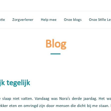
tie
Zorgverlener
Help mee
Onze blogs
Onze Stille L
Blog
k tegelijk
de slaap niet vatten. Vandaag was Nora’s derde jaardag. Het wa
ekker eten en omringd zijn door mensen die dicht bij me staan. 