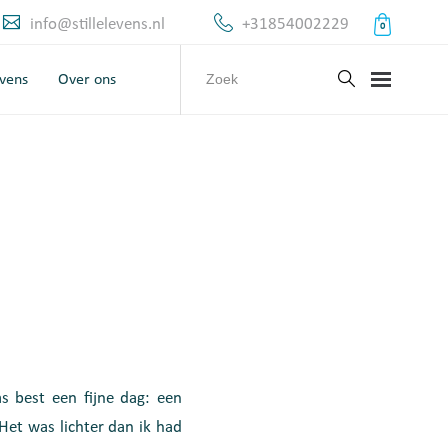
info@stillelevens.nl
+31854002229
0
evens
Over ons
s best een fijne dag: een
Het was lichter dan ik had