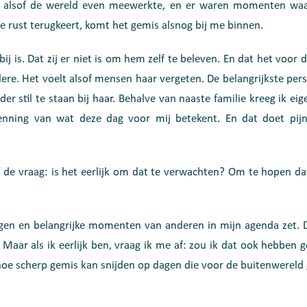
, alsof de wereld even meewerkte, en er waren momenten waar
e rust terugkeert, komt het gemis alsnog bij me binnen.
bij is. Dat zij er niet is om hem zelf te beleven. En dat het vo
dere. Het voelt alsof mensen haar vergeten. De belangrijkste per
er stil te staan bij haar. Behalve van naaste familie kreeg ik eig
kenning van wat deze dag voor mij betekent. En dat doet pijn
zelf de vraag: is het eerlijk om dat te verwachten? Om te hopen 
dagen en belangrijke momenten van anderen in mijn agenda zet. Da
 Maar als ik eerlijk ben, vraag ik me af: zou ik dat ook hebben 
t hoe scherp gemis kan snijden op dagen die voor de buitenwerel