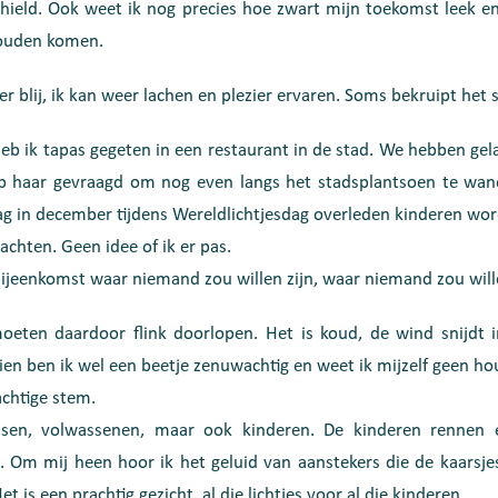
aan hield. Ook weet ik nog precies hoe zwart mijn toekomst leek
zouden komen.
eer blij, ik kan weer lachen en plezier ervaren. Soms bekruipt het 
b ik tapas gegeten in een restaurant in de stad. We hebben gel
heb haar gevraagd om nog even langs het stadsplantsoen te wan
g in december tijdens Wereldlichtjesdag overleden kinderen wo
chten. Geen idee of ik er pas.
n bijeenkomst waar niemand zou willen zijn, waar niemand zou wil
oeten daardoor flink doorlopen. Het is koud, de wind snijdt 
en ben ik wel een beetje zenuwachtig en weet ik mijzelf geen ho
achtige stem.
sen, volwassenen, maar ook kinderen. De kinderen rennen 
 Om mij heen hoor ik het geluid van aanstekers die de kaarsjes
et is een prachtig gezicht, al die lichtjes voor al die kinderen.