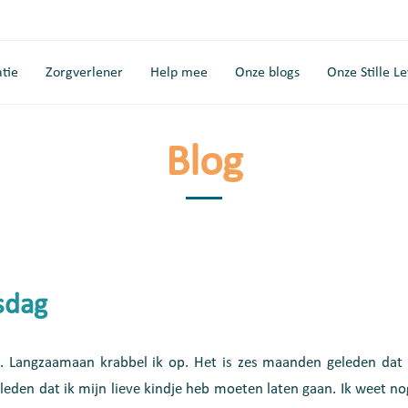
tie
Zorgverlener
Help mee
Onze blogs
Onze Stille L
Blog
sdag
. Langzaamaan krabbel ik op. Het is zes maanden geleden dat
den dat ik mijn lieve kindje heb moeten laten gaan. Ik weet nog