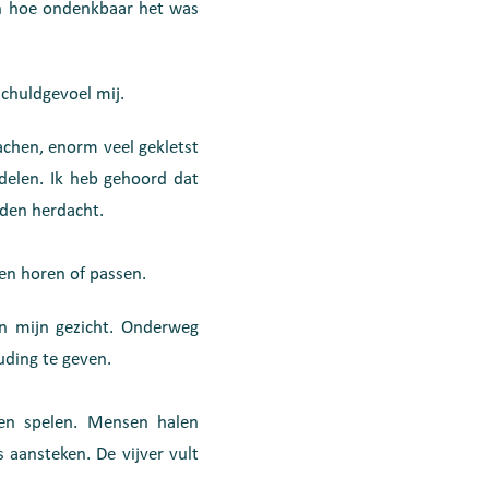
 en hoe ondenkbaar het was
schuldgevoel mij.
achen, enorm veel gekletst
delen. Ik heb gehoord dat
rden herdacht.
len horen of passen.
in mijn gezicht. Onderweg
uding te geven.
en spelen. Mensen halen
 aansteken. De vijver vult