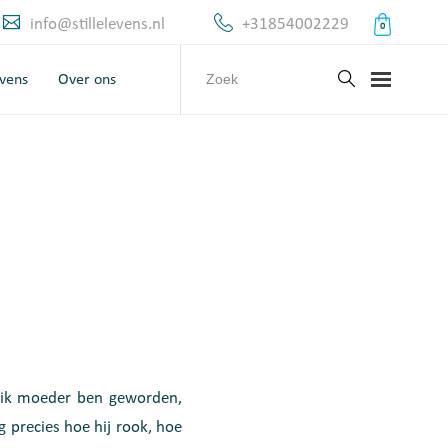
info@stillelevens.nl
+31854002229
0
evens
Over ons
 ik moeder ben geworden,
 precies hoe hij rook, hoe