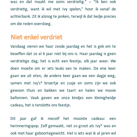
was en dat maakt me soms verdrietig.” – “Ik ben ook
verdrietig, want ik wil met Ivy spelen,” hoor ik vanaf de
achterbank. Zit ik alsnog te janken, terwijl ik dat liedje precies
om die reden oversloeg.
Niet enkel verdriet
Vandaag vieren we haar zesde jaardag en het is gek om te
beseffen dat ze al 6 jaar niet bij ons is. Haar jaardag is geen
verdrietige dag, het is echt een feestje, elk jaar weer. We
doen moeite om er iets leuks van te maken. De ene keer
gaan we uit eten, de andere keer gaan we een dagje weg,
samen met Ivy’s* broertje en zusje en soms zijn we ook
gewoon thuis en bakken we taart en halen we mooie
ballonnen. Vaak geven we onze kindjes een kleinigheidje
cadeau, het is tenslotte ons feestje.
Dit jaar gaf ik mezelf het mooiste cadeau: een
herinneringspop. Zelf gemaakt, net zo groot als Ivy* was en
ook met haar geboortegewicht. Het is iets wat ik al jaren wil