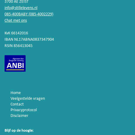
3700 AE ZEIST
info@stillelevens.nl
085-400BABY (085-4002229)
Chat met ons
KvK 66142016
IBAN NL17ABNA0837347904
RSIN 856413045
Home
Veelgestelde vragen
Contact
Privacyprotocol
Disclaimer
Blijf op de hoogte: