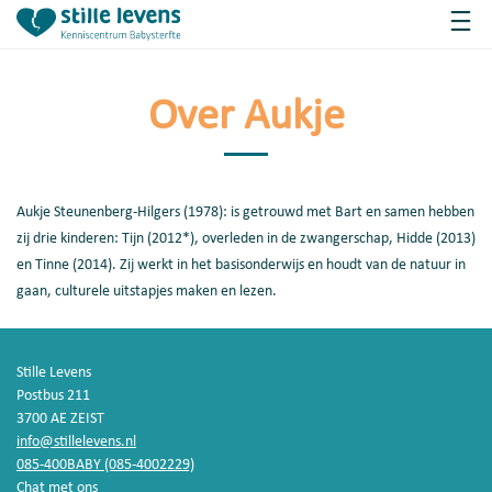
Over Aukje
Aukje Steunenberg-Hilgers (1978): is getrouwd met Bart en samen hebben
zij drie kinderen: Tijn (2012*), overleden in de zwangerschap, Hidde (2013)
en Tinne (2014). Zij werkt in het basisonderwijs en houdt van de natuur in
gaan, culturele uitstapjes maken en lezen.
Stille Levens
Postbus 211
3700 AE ZEIST
info@stillelevens.nl
085-400BABY (085-4002229)
Chat met ons