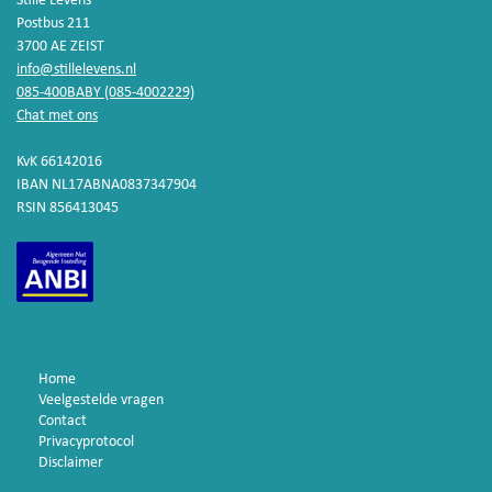
Stille Levens
Postbus 211
3700 AE ZEIST
info@stillelevens.nl
085-400BABY (085-4002229)
Chat met ons
KvK 66142016
IBAN NL17ABNA0837347904
RSIN 856413045
Home
Veelgestelde vragen
Contact
Privacyprotocol
Disclaimer