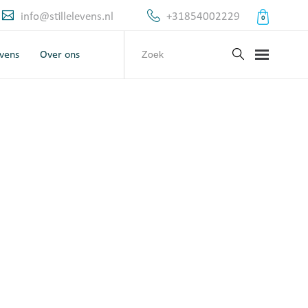
info@stillelevens.nl
+31854002229
0
evens
Over ons