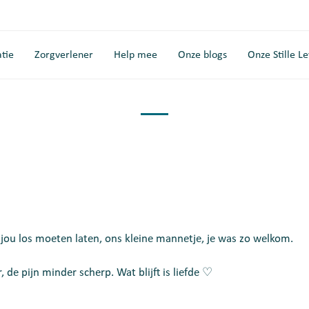
tie
Zorgverlener
Help mee
Onze blogs
Onze Stille L
ou los moeten laten, ons kleine mannetje, je was zo welkom.
 de pijn minder scherp. Wat blijft is liefde ♡