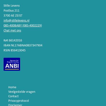
Stille Levens
Postbus 211
3700 AE ZEIST
info@stillelevens.nl
085-400BABY (085-4002229)
Chat met ons
KvK 66142016
IBAN NL17ABNA0837347904
RSIN 856413045
Home
Veelgestelde vragen
Contact
Privacyprotocol
Disclaimer