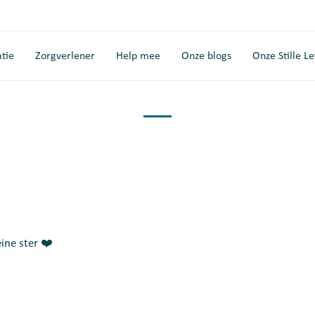
tie
Zorgverlener
Help mee
Onze blogs
Onze Stille L
eine ster ❤️