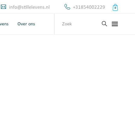
info@stillelevens.nl
+31854002229
0
evens
Over ons