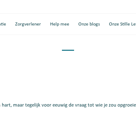
tie
Zorgverlener
Help mee
Onze blogs
Onze Stille L
ns hart, maar tegelijk voor eeuwig de vraag tot wie je zou opgroe