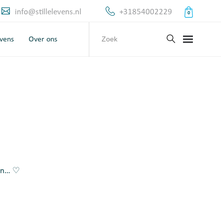
info@stillelevens.nl
+31854002229
0
evens
Over ons
ien… ♡