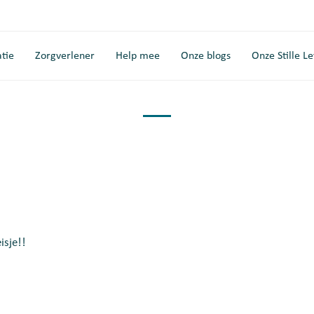
tie
Zorgverlener
Help mee
Onze blogs
Onze Stille L
isje!!