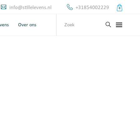
info@stillelevens.nl
+31854002229
0
evens
Over ons