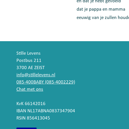
en dat je hebt gevoeld
dat je pappa en mamma
eeuwig van je zullen houd
Stille Levens
Postbus 211
3700 AE ZEIST
info@stillelevens.nl
085-400BABY (085-4002229)
Chat met ons
KvK 66142016
IBAN NL17ABNA0837347904
RSIN 856413045