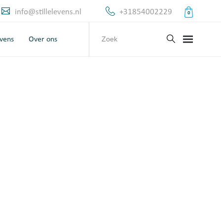
info@stillelevens.nl
+31854002229
0
evens
Over ons