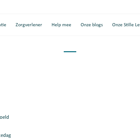
tie
Zorgverlener
Help mee
Onze blogs
Onze Stille L
oeld
tedag