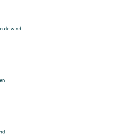
n de wind
len
end