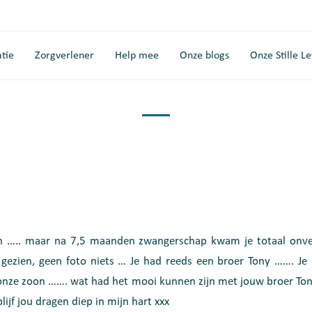
tie
Zorgverlener
Help mee
Onze blogs
Onze Stille L
n ….. maar na 7,5 maanden zwangerschap kwam je totaal onve
 gezien, geen foto niets … Je had reeds een broer Tony ……. Je 
t onze zoon ……. wat had het mooi kunnen zijn met jouw broer Tony
lijf jou dragen diep in mijn hart xxx