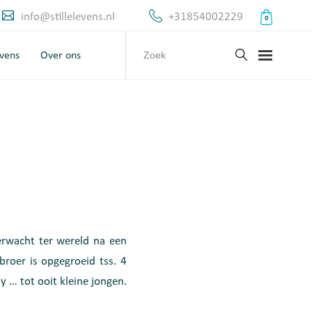
info@stillelevens.nl
+31854002229
0
evens
Over ons
rwacht ter wereld na een
broer is opgegroeid tss. 4
 … tot ooit kleine jongen.