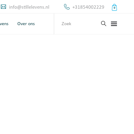
info@stillelevens.nl
+31854002229
0
evens
Over ons