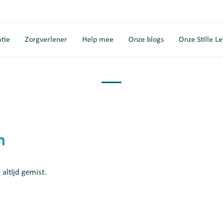
tie
Zorgverlener
Help mee
Onze blogs
Onze Stille L
n
altijd gemist.