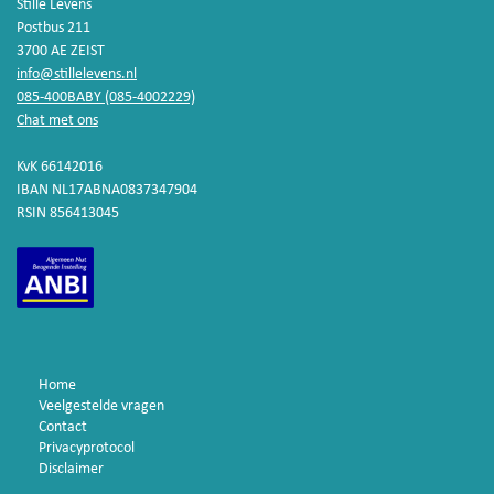
Stille Levens
Postbus 211
3700 AE ZEIST
info@stillelevens.nl
085-400BABY (085-4002229)
Chat met ons
KvK 66142016
IBAN NL17ABNA0837347904
RSIN 856413045
Home
Veelgestelde vragen
Contact
Privacyprotocol
Disclaimer