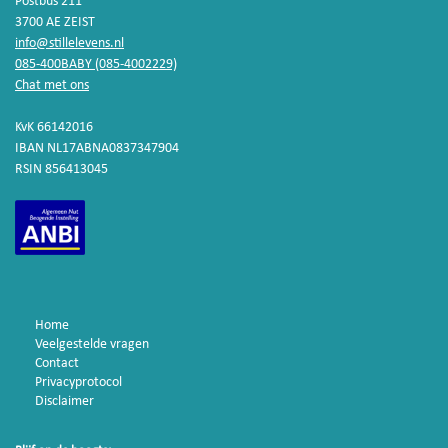
Postbus 211
3700 AE ZEIST
info@stillelevens.nl
085-400BABY (085-4002229)
Chat met ons
KvK 66142016
IBAN NL17ABNA0837347904
RSIN 856413045
Home
Veelgestelde vragen
Contact
Privacyprotocol
Disclaimer