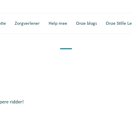
tie
Zorgverlener
Help mee
Onze blogs
Onze Stille L
pere ridder!