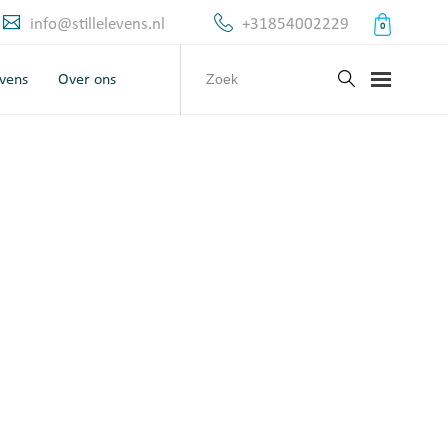
info@stillelevens.nl
+31854002229
0
evens
Over ons