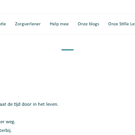
tie
Zorgverlener
Help mee
Onze blogs
Onze Stille L
aat de tijd door in het leven.
der weg.
erbij.