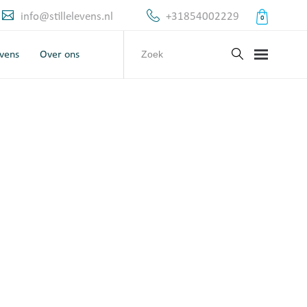
info@stillelevens.nl
+31854002229
0
evens
Over ons