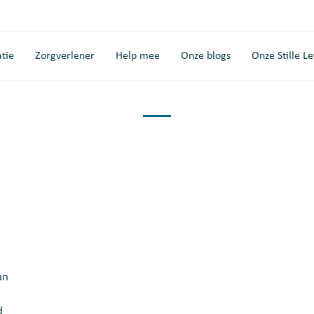
tie
Zorgverlener
Help mee
Onze blogs
Onze Stille L
an
d