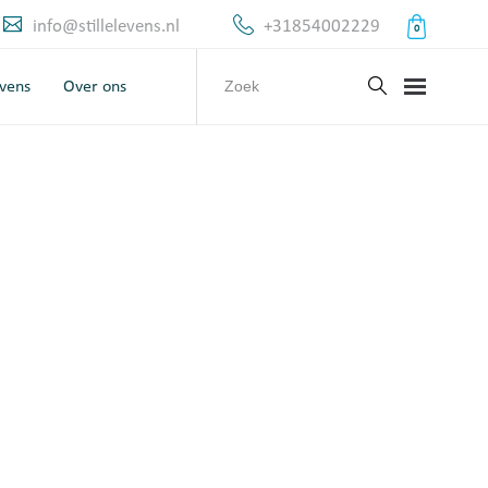
info@stillelevens.nl
+31854002229
0
evens
Over ons