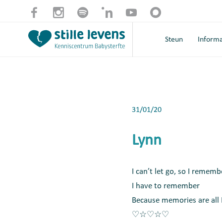
Steun
Informa
31/01/20
Lynn
I can’t let go, so I rememb
I have to remember
Because memories are all I
♡☆♡☆♡