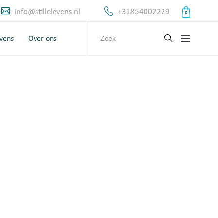
info@stillelevens.nl
+31854002229
0
evens
Over ons