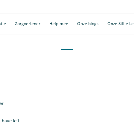
tie
Zorgverlener
Help mee
Onze blogs
Onze Stille L
er
 have left