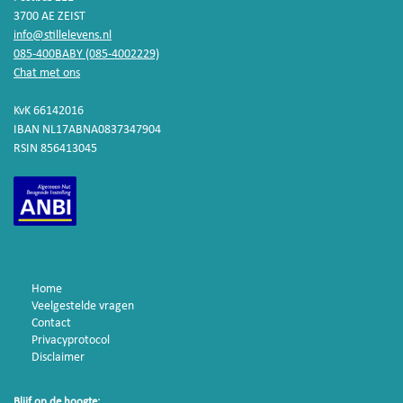
3700 AE ZEIST
info@stillelevens.nl
085-400BABY (085-4002229)
Chat met ons
KvK 66142016
IBAN NL17ABNA0837347904
RSIN 856413045
Home
Veelgestelde vragen
Contact
Privacyprotocol
Disclaimer
Blijf op de hoogte: