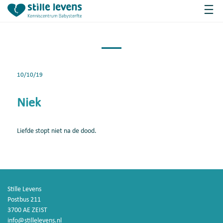
10/10/19
Niek
Liefde stopt niet na de dood.
Stille Levens
Postbus 211
3700 AE ZEIST
info@stillelevens.nl