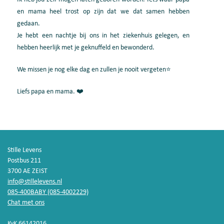
en mama heel trost op zijn dat we dat samen hebben
gedaan.
Je hebt een nachtje bij ons in het ziekenhuis gelegen, en
hebben heerlijk met je geknuffeld en bewonderd.
We missen je nog elke dag en zullen je nooit vergeten⭐
Liefs papa en mama. ❤️
Stille Levens
Postbus 211
3700 AE ZEIST
info@stillelevens.nl
085-400BABY (085-4002229)
Chat met ons
KvK 66142016