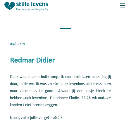
03/02/19
Redmar Didier
Daar was je…een buikkramp. Ik naar toilet…en plots..lag jij
daar, in de wc. Ik was zo slim je er levenloos uit te vissen en
naar ziekenhuis te gaan.. Alwaar jij een zusje bleek te
hebben…ook levenloos. Dieudonée Élodie. 22-26 wk oud…ze
konden t niet precies zeggen.
Nooit, zal ik jullie vergeten🙏😔