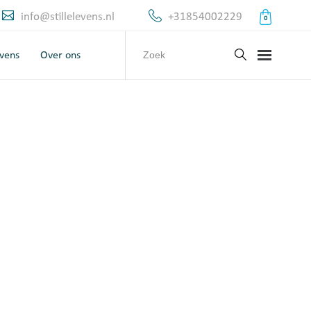
info@stillelevens.nl
+31854002229
0
evens
Over ons