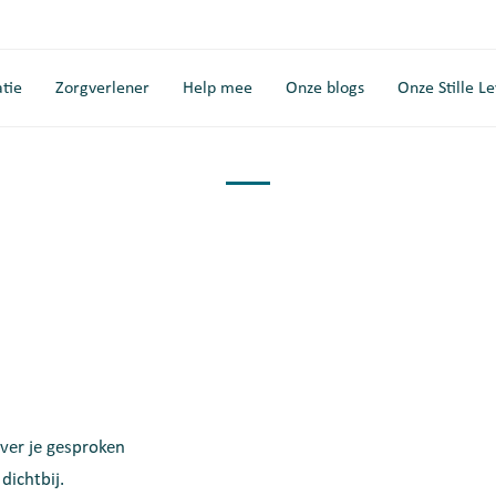
tie
Zorgverlener
Help mee
Onze blogs
Onze Stille L
over je gesproken
dichtbij.