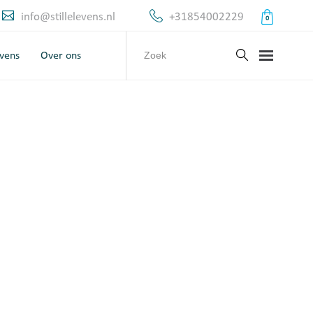
info@stillelevens.nl
+31854002229
0
evens
Over ons