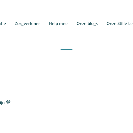
tie
Zorgverlener
Help mee
Onze blogs
Onze Stille L
ijn 💙