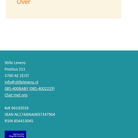
Over
Stille Levens
Postbus 211
3700 AE ZEIST
info@stillelevens.nl
085-400BABY (085-4002229)
Chat met ons
KvK 66142016
IBAN NL17ABNA0837347904
RSIN 856413045