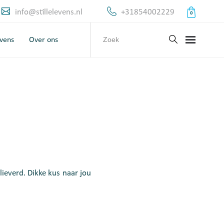
info@stillelevens.nl
+31854002229
0
evens
Over ons
ieverd. Dikke kus naar jou