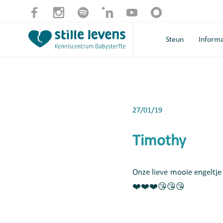
Steun
Informa
27/01/19
Timothy
Onze lieve mooie engeltje
❤️❤️❤️😘😘😘