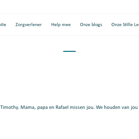
tie
Zorgverlener
Help mee
Onze blogs
Onze Stille L
 Timothy. Mama, papa en Rafael missen jou. We houden van jou l