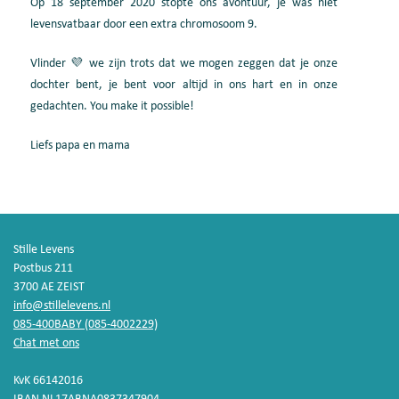
Op 18 september 2020 stopte ons avontuur, je was niet
levensvatbaar door een extra chromosoom 9.
Vlinder 💜 we zijn trots dat we mogen zeggen dat je onze
dochter bent, je bent voor altijd in ons hart en in onze
gedachten. You make it possible!
Liefs papa en mama
Stille Levens
Postbus 211
3700 AE ZEIST
info@stillelevens.nl
085-400BABY (085-4002229)
Chat met ons
KvK 66142016