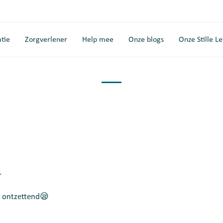
tie
Zorgverlener
Help mee
Onze blogs
Onze Stille L
.
 ontzettend😪