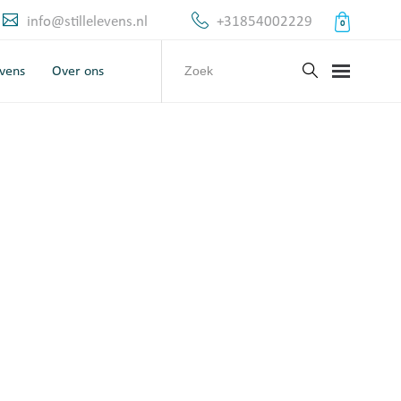
info@stillelevens.nl
+31854002229
0
evens
Over ons