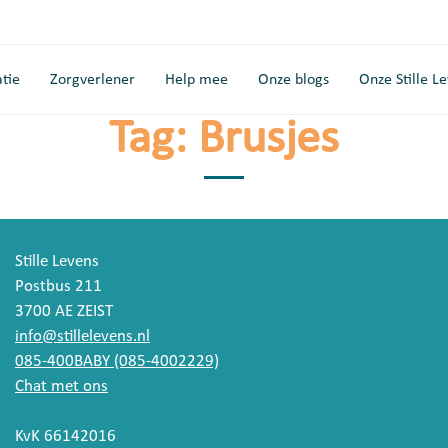
tie
Zorgverlener
Help mee
Onze blogs
Onze Stille L
Tag:
Brusjes
Stille Levens
Postbus 211
3700 AE ZEIST
info@stillelevens.nl
085-400BABY (085-4002229)
Chat met ons
KvK 66142016