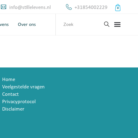
info@stillelevens.nl
+31854002229
0
evens
Over ons
Home
Veelgestelde vragen
Contact
Privacyprotocol
Disclaimer