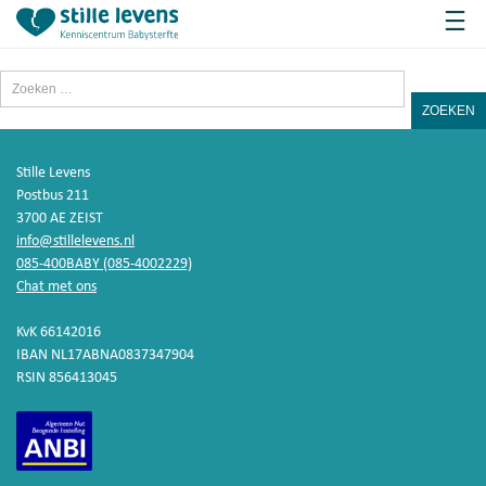
Zoeken
naar:
Stille Levens
Postbus 211
3700 AE ZEIST
info@stillelevens.nl
085-400BABY (085-4002229)
Chat met ons
KvK 66142016
IBAN NL17ABNA0837347904
RSIN 856413045