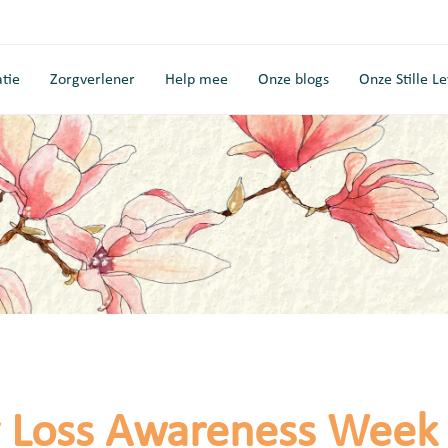
tie
Zorgverlener
Help mee
Onze blogs
Onze Stille L
 Loss Awareness Week