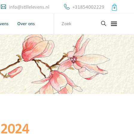
info@stillelevens.nl
+31854002229
0
evens
Over ons
 2024