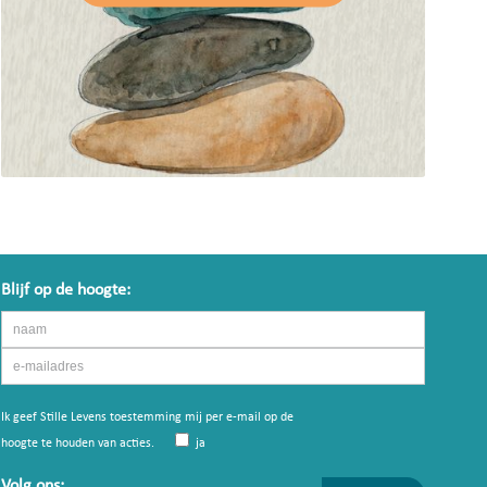
Blijf op de hoogte:
Ik geef Stille Levens toestemming mij per e-mail op de
hoogte te houden van acties.
ja
Volg ons: