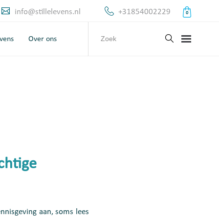
info@stillelevens.nl
+31854002229
0
evens
Over ons
chtige
ennisgeving aan, soms lees