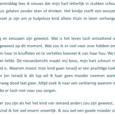
anmiddag lees ik nieuws dat mijn hart letterlijk in stukken sche
thuis gelaten zonder eten of drinken. Het kindje sterft een eenz
oet je zijn om je hulpeloze kind alleen thuis te laten verhong
 en eenzaam zijn geweest. Wat is het leven toch ontzettend on
jn geweest op dit moment. Wat zou ik er veel voor over hebben o
 haar te knuffelen en te vertellen hoeveel ik van haar hou. We
t liefde.
Dit nieuwsbericht maakt mij boos, mijn hart scheurt 
eid is. Waarom moest mijn kind gaan terwijl er een prachtige to
r (en terwijl ik dit typ wil ik haar geen moeder noemen want
eg dood laat gaan. Altijd zoek ik naar een verklaring waarom m
ie er toch niet voor zou zorgen.
jker zou zijn als het het kind van iemand anders zou zijn geweest,
 vind ik het wel enorm oneerlijk. Ik zou wel een goede moeder z