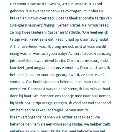
Het zoontje van Kristel Gosens, Arthur, werd in 2017 stil
geboren. ‘De zwangerschap was voldragen, mijn vliezen
braken en Arthur overleed. Opeens bleek er sprake te zijn van
zwangerschapsvergiftiging’, vertelt Kristel. Na Arthur kreeg
ze nog twee kinderen; Casper en Mathilde. ‘Om heel eerlijk
te zijn wist ik niet eens dat ik recht had op kraamzorg nadat
Arthur overleden was. Ik vroeg me ook echt af waarom dit
nodig was, er was toch geen baby? Achteraf bleek kraamzorg
juist heel fijn en waardevol te zijn. Onze kraamverzorgende
kon heel goed omgaan met onze emoties. Daarnaast vond ik
het heel fijn dat er voor ons gezorgd werd, ze kookte zelfs
voor ons. Ons hoofd stond ook helemaal niet naar nadenken
over eten. Daarnaast was ze er als steun, ik kon mijn verhaal
doen bij haar. We mochten ons zoontje mee naar huis nemen,
hij heeft nog in zijn wiegje gelegen. Ik vond het wel spannend
om hem aan te raken, zo fragiel. Samen met de
kraamverzorgende hebben we Arthur aangekleed. We
behandelden hem als een volwaardig kindje, we hebben zelfs
gekeken op wie hij leek.’ Kristel had veel behoefte aan het