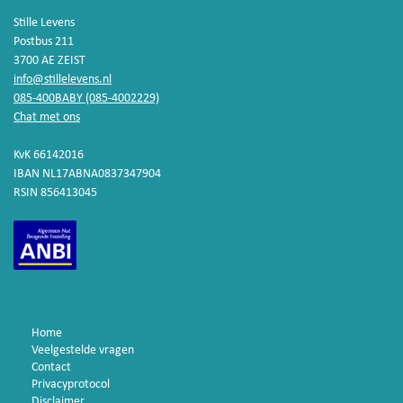
Stille Levens
Postbus 211
3700 AE ZEIST
info@stillelevens.nl
085-400BABY (085-4002229)
Chat met ons
KvK 66142016
IBAN NL17ABNA0837347904
RSIN 856413045
Home
Veelgestelde vragen
Contact
Privacyprotocol
Disclaimer