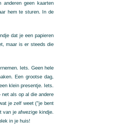
an anderen geen kaarten
ar hem te sturen. In de
ndje dat je een papieren
t, maar is er steeds die
ernemen. Iets. Geen hele
maken. Een grootse dag,
en klein presentje. Iets.
– net als op al die andere
at je zelf weet (”je bent
 van je afwezige kindje.
ek in je huis!