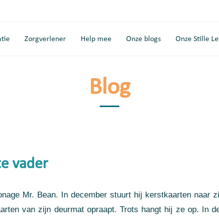
tie
Zorgverlener
Help mee
Onze blogs
Onze Stille L
Blog
te vader
onage Mr. Bean. In december stuurt hij kerstkaarten naar zic
kaarten van zijn deurmat opraapt. Trots hangt hij ze op. In 