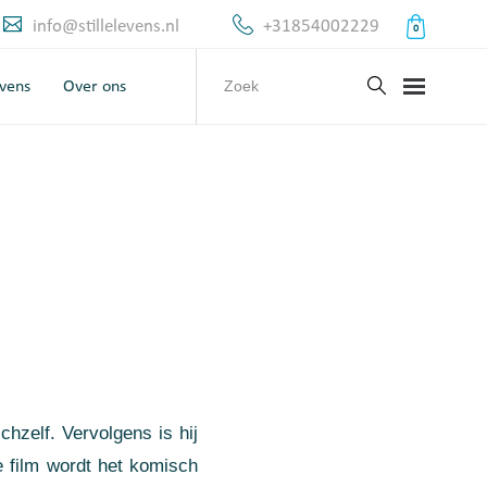
info@stillelevens.nl
+31854002229
0
evens
Over ons
hzelf. Vervolgens is hij
de film wordt het komisch