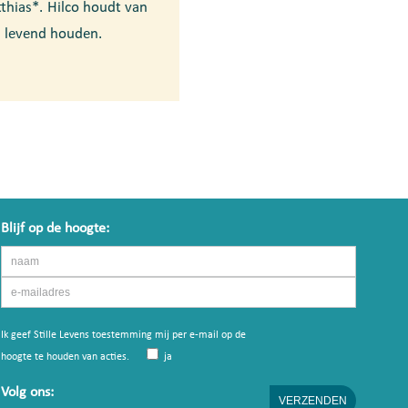
thias*. Hilco houdt van
n levend houden.
Blijf op de hoogte:
Ik geef Stille Levens toestemming mij per e-mail op de
hoogte te houden van acties.
ja
Volg ons: