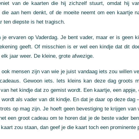
niet van de kaarten die hij zichzelf stuurt, omdat hij v
d die aan hem denkt, of de moeite neemt om een kaartje na
 ten diepste is het tragisch.
n je ervaren op Vaderdag. Je bent vader, maar er is geen ki
ekening geeft. Of misschien is er wel een kindje dat dit doe
t, elk jaar weer. De kleine, grote afwezige.
ook mensen zijn van wie je juist vandaag iets zou willen v
e cadeaus. Gewoon iets. Iets kleins kan deze dag groots 
 van het kindje dat zo gemist wordt. Een kaartje, een appje, e
n wordt als vader van dit kindje. En dat je daar op deze dag 
 trots op mag zijn. Je hoeft geen bevestiging te krijgen van w
 het een groot cadeau om te horen dat je de beste vader bent
kaart zou staan, dan geef je die kaart toch een prominente pl