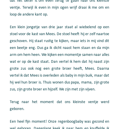
dat het beter is om even terug te gaan naar ons kleinste
ventje.
Terwijl ik even in mijn ogen wrijf draai ik me om en
loop de andere kant op.
Een klein jongetje
van drie jaar
staat al wiebelend op
een
stoel
voor
de kast van Mee
s. De stoel heeft hij er zelf naarto
e
geschove
n. Hij staat rustig te kijken, maar iets
in mij vind dit
een beetje eng
. Dus
ga ik dicht naast
hem
staan
en sla mijn
arm om hem heen.
We kijken een momentje samen naar alles
wat
er op de kast
staat.
Dan
vertel ik
hem
dat hij naast zijn
grote zus ook nog een grote broer heeft
, Mees.
Daarna
vertel ik dat Mees
is overleden als baby in mijn buik, maar
dat
hij wel hun
broer
is
. Thuis wonen dus papa
, mama, zijn grote
zus, zijn grote broer en hijzelf.
We zijn met zijn vijven.
Terug naar het moment dat ons kleinste ventje werd
geboren.
Een heel fijn moment! Onze regenboogbaby was gezond en
wel geboren.
Dagenlang keek ik naar hem en knuffelde ik