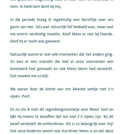
hem. Ik hield hem dicht bij mij.
In die periode kreeg ik regelmatig een berichtje over ons
gezin van vier. Iets wat natuurlijk lief bedoeld was, maar wat
me enorm verdrietig maakte.
Alsof Mees er niet bij hoorde.
Alsof hij er nooit was geweest.
Natuurlijk waren er ook
vele
momenten dat het anders ging.
Zo was er een vriendin die met al onze voornamen een
kunstwerk had gemaakt en ook Mees
hierin had verwerkt.
Dat
maakte me zo blij!
We waren door de komst
van ons kleinste ventje met z’
n
vijven. Punt.
En nu sta ik met dit regenboog
mannetje
voor Mees’
kast en
lijkt hij i
neens te beseffen dat we met z’
n vijven zijn
.
B
ij dit
besef
verdwijnt de ochtendroes
. Dit is zo belangrijk voor mij!
Dat onze kinderen
weten wie hun broer Mees is en dat deze