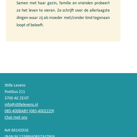
Samen met haar gezin, familie en vrienden probeert
ze het leven te vieren. Ze schrijft over de allerlaagste
dingen waar zij als moeder met/zonder kind tegenaan
loopt of beleeft.
Stille Levens
Postbus 211
3700 AE ZEIST
info@stillelevens.nl
085-400BABY (085-4002229)
Chat met ons
KvK 66142016
IBAN NL17ABNA0837347904