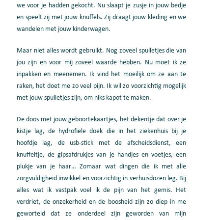
we voor je hadden gekocht.
Nu slaapt je z
usje in jouw bedje
en speelt zij met jouw knuffels. Zij draagt jouw kleding en
we
wandelen met jouw kinderwagen.
Maar niet alles wordt gebruikt. Nog zoveel spulletjes die van
jou zijn en voor mij zoveel
waarde hebben. Nu moet ik ze
inpakken en meenemen. Ik vind het moeilijk om ze aan te
raken, het doet me zo
veel pijn. Ik wil zo voorzichtig mogelijk
met jouw spulletjes zijn, om niks
kapot te maken.
De doos met jouw
geboortekaartjes, het dekentje d
at over je
kistje lag, de
hydrofiele doek die
in het ziekenhuis bij je
hoofdje lag, de usb-stick met de afscheidsdienst,
een
knuff
eltje, de gipsafdrukjes van je
handjes en
voetjes, een
plukje van je haar… Z
omaar wat dingen di
e ik met alle
zorgvuldigheid in
wikkel en voorzichtig in verhuisdozen
leg. Bij
alles wat ik vast
pak
voel ik de pijn van het gemis. Het
verdriet, de onzekerheid en
de boosheid zijn zo diep in me
geworteld dat ze onderdeel zijn geworden van mijn