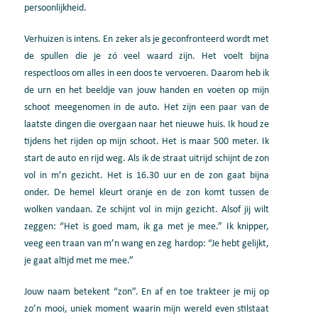
persoonlijkheid.
Verhuizen is intens. En zeker als je geconfronteerd wordt met
de spullen di
e je zó
veel waard
zijn. Het voelt bijna
respectloos om alles in een doos te vervoeren. Daarom heb ik
de urn en
het beeldje van jouw handen en voeten op mijn
schoot mee
genomen in de auto. Het zijn een paar
van de
laatste dingen die overgaan naar het nieuwe huis. Ik hou
d
ze
tijdens
het rijden op mijn schoot. Het is maar 500
m
eter
. Ik
start de auto en rijd weg. Als ik de straat uitrij
d
schijnt de zon
vol
in m’n gezicht. Het is
16.
30 uur en de zon gaat bijna
onder. De hemel kleurt oranje
en de zon komt tussen de
wolken vandaan. Ze schijnt vol in mijn gezicht. Alsof jij wilt
zeggen
: “
Het is goed mam, ik ga met je mee
.
” Ik knipper,
veeg een traan van m’n wang en
zeg hardop: “J
e hebt gelijkt,
je gaat altijd met me mee.”
Jouw naam betekent “zon”
. E
n af en toe trakteer je mij op
zo’n mooi, uniek moment
waarin
mijn
wereld even stilstaat