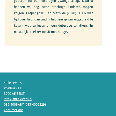
geboren na een voldragen zwangerschap. Daarna
hebben wij nog twee prachtige kinderen mogen
krijgen, Casper (2019) en Mathilde (2020). Als ik wat
tijd over heb, dan vind ik het heerlijk om uitgebreid te
koken, wat te lezen of een detective te kijken. En
natuurlijk er lekker op uit met het gezin!
Stille Levens
Postbus 211
3700 AE ZEIST
info@stillelevens.nl
085-400BABY (085-4002229)
Chat met ons