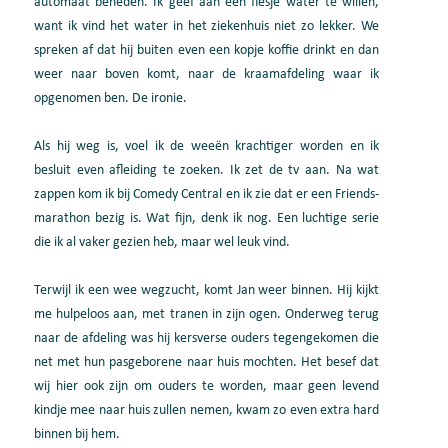
automaat beneden. Ik geef aan een flesje water te willen,
want ik vind het water in het ziekenhuis niet zo lekker. We
spreken af dat hij buiten even een kopje koffie drinkt en dan
weer naar boven komt, naar de kraamafdeling waar ik
opgenomen ben. De ironie.
Als hij weg is, voel ik de weeën krachtiger worden en ik
besluit even afleiding te zoeken. Ik zet de tv aan. Na wat
zappen kom ik bij Comedy Central en ik zie dat er een Friends-
marathon bezig is. Wat fijn, denk ik nog. Een luchtige serie
die ik al vaker gezien heb, maar wel leuk vind.
Terwijl ik een wee wegzucht, komt Jan weer binnen. Hij kijkt
me hulpeloos aan, met tranen in zijn ogen. Onderweg terug
naar de afdeling was hij kersverse ouders tegengekomen die
net met hun pasgeborene naar huis mochten. Het besef dat
wij hier ook zijn om ouders te worden, maar geen levend
kindje mee naar huis zullen nemen, kwam zo even extra hard
binnen bij hem.