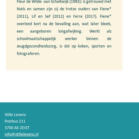
Fleur de Wilde -van Schalkwijk (1983): is getrouwd met
Niels en samen zijn zij de trotse ouders van Fiene*
(2011), Lif en Sef (2012) en Ferre (2017). Fiene*
overleed kort na de bevalling aan, wat later bleek,
een aangeboren longafwijking. Werkt als
schoolmaatschappelijk werker binnen de
Jeugdgezondheidszorg, is dol op koken, sporten en
fotograferen.
Stille Levens
Postbus 211
3700 AE ZEIST
info@stillelevens.nl