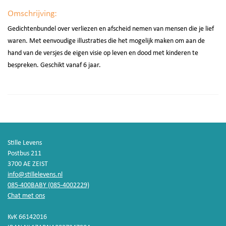
Omschrijving:
Gedichtenbundel over verliezen en afscheid nemen van mensen die je lief
waren. Met eenvoudige illustraties die het mogelijk maken om aan de
hand van de versjes de eigen visie op leven en dood met kinderen te
bespreken. Geschikt vanaf 6 jaar.
Stille Levens
Postbus 211
3700 AE ZEIST
info@stillelevens.nl
085-400BABY (085-4002229)
Chat met ons
KvK 66142016