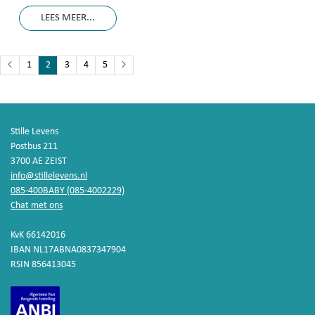
LEES MEER...
1
2
3
4
5
Stille Levens
Postbus 211
3700 AE ZEIST
info@stillelevens.nl
085-400BABY (085-4002229)
Chat met ons
KvK 66142016
IBAN NL17ABNA0837347904
RSIN 856413045