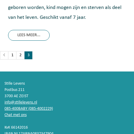
geboren worden, kind mogen zijn en sterven als deel
van het leven. Geschikt vanaf 7 jaar.
LEES MEER...
1
2
3
Stille Levens
Postbus 211
3700 AE ZEIST
info@stillelevens.nl
085-400BABY (085-4002229)
Chat met ons
KvK 66142016
IBAN NL17ABNA0837347904