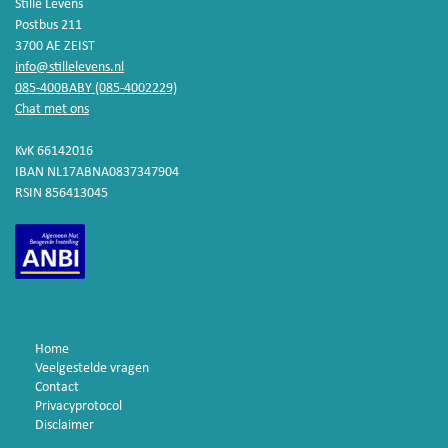
Stille Levens
Postbus 211
3700 AE ZEIST
info@stillelevens.nl
085-400BABY (085-4002229)
Chat met ons
KvK 66142016
IBAN NL17ABNA0837347904
RSIN 856413045
Home
Veelgestelde vragen
Contact
Privacyprotocol
Disclaimer