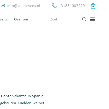
info@stillelevens.nl
+31854002229
0
evens
Over ons
s onze vakantie in Spanje.
ks gebeuren. Hadden we het