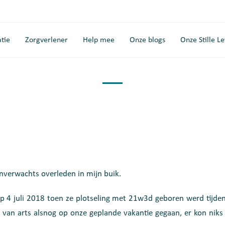
tie
Zorgverlener
Help mee
Onze blogs
Onze Stille L
onverwachts overleden in mijn buik.
op 4 juli 2018 toen ze plotseling met 21w3d geboren werd tijden
s van arts alsnog op onze geplande vakantie gegaan, er kon ni